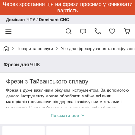
Через зростання цін на фрези просимо уточнювати
вартість
Домінант ЧПУ / Dominant CNC
Товари та послуги
Усе для фрезерування та шліфуванн
Фрези для ЧПК
Фрези з Тайванського сплаву
Фреза є дуже важливим ріжучим інструментом. За допомогою
даного інструменту можна обробляти майже всі види
матеріалів (починаючи від дерева і закінчуючи металами і
сплавами). Слід пам'ятати, що грамотний підбір фрези
дозволить забезпечити високу якість фрезерування, знизити
Показати все
енергетичні витрати на обробку.