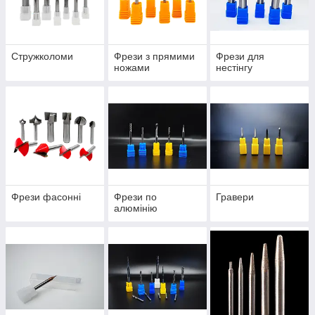
Стружколоми
Фрези з прямими
Фрези для
ножами
нестінгу
Фрези фасонні
Фрези по
Гравери
алюмінію