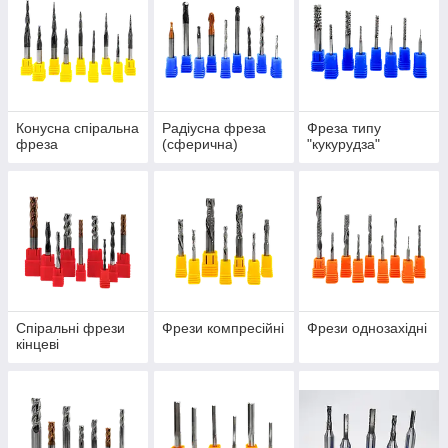
Конусна спіральна
Радіусна фреза
Фреза типу
фреза
(сферична)
"кукурудза"
Спіральні фрези
Фрези компресійні
Фрези однозахідні
кінцеві