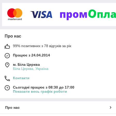
завдання
швидко і
без
додаткови
х витрат.
Компанія
«Домінан
Про нас
т ЧПУ»
надає такі рішення, розробляючи і виготовляючи верстати з
99% позитивних з 78 відгуків за рік
ЧПУ.
Працює з 24.04.2014
Працюючи на ринку тринадцять років,
«Домінант
ЧПУ»
зарекомендували себе як надійного, відповідального і
м. Біла Церква
досвідченого виробника верстатів ЧПУ, про що свідчать
Біла Церква, Україна
відгуки наших клієнтів. Фахівці компанії знають весь процес
створення верстатів, здійснюючи всі етапи виготовлення.
Контакти
Сьогодні працює з 08:30 до 17:00
У нас можна замовити таке обладнання:
Показати весь графік роботи
Плазмові верстати
Фрезерні верстати
Про нас
Лазерні верстати