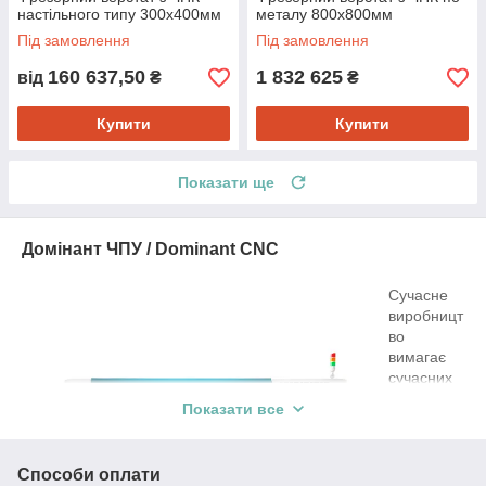
настільного типу 300х400мм
металу 800x800мм
Під замовлення
Під замовлення
160 637,50
1 832 625
від
₴
₴
Купити
Купити
Показати ще
Домінант ЧПУ / Dominant CNC
Сучасне
виробницт
во
вимагає
сучасних
рішень, які
Показати все
допомага
ють
реалізовув
Способи оплати
ати