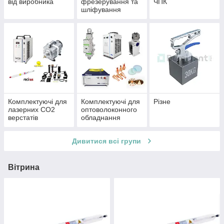
від виробника
фрезерування та
ЧПК
шліфування
Комплектуючі для
Комплектуючі для
Різне
лазерних CO2
оптоволоконного
верстатів
обладнання
Дивитися всі групи
Вітрина