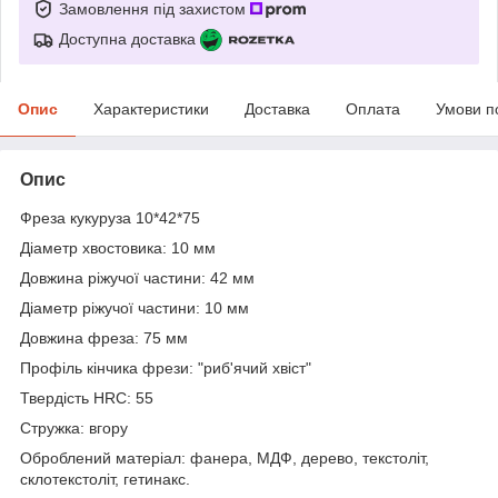
Замовлення під захистом
Доступна доставка
Опис
Характеристики
Доставка
Оплата
Умови п
Опис
Фреза кукуруза 10*42*75
Діаметр хвостовика: 10 мм
Довжина ріжучої частини: 42 мм
Діаметр ріжучої частини: 10 мм
Довжина фреза: 75 мм
Профіль кінчика фрези: "риб'ячий хвіст"
Твердість HRC: 55
Стружка: вгору
Оброблений матеріал: фанера, МДФ, дерево, текстоліт,
склотекстоліт, гетинакс.