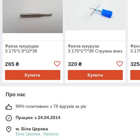
Фреза кукурудза
Фреза кукуруза
Фрез
3.175*1.8*10*38
3.175*1*7*38 Стружка вниз
3,17
265
320
325
₴
₴
Купити
Купити
Про нас
99% позитивних з 78 відгуків за рік
Працює з 24.04.2014
м. Біла Церква
Біла Церква, Україна