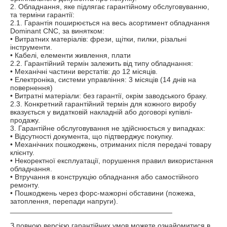
2. Обладнання, яке підлягає гарантійному обслуговуванню, 
та терміни гарантії:

2.1. Гарантія поширюється на весь асортимент обладнання 
Dominant CNC, за винятком:

• Витратних матеріалів: фрези, щітки, пилки, різальні 
інструменти.

• Кабелі, елементи живлення, плати

2.2. Гарантійний термін залежить від типу обладнання:

• Механічні частини верстатів: до 12 місяців.

• Електроніка, системи управління: 3 місяців (14 днів на 
повернення)

• Витратні матеріали: без гарантії, окрім заводського браку.

2.3. Конкретний гарантійний термін для кожного виробу 
вказується у видатковій накладній або договорі купівлі-
продажу.

3. Гарантійне обслуговування не здійснюється у випадках:

• Відсутності документа, що підтверджує покупку.

• Механічних пошкоджень, отриманих після передачі товару 
клієнту.

• Некоректної експлуатації, порушення правил використання 
обладнання.

• Втручання в конструкцію обладнання або самостійного 
ремонту.

• Пошкоджень через форс-мажорні обставини (пожежа, 
затоплення, перепади напруги).

________________________________________

З повною версією гарантійних умов можете ознайомитися в 