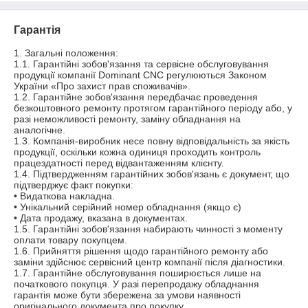
Гарантія
1. Загальні положення:

1.1. Гарантійні зобов'язання та сервісне обслуговування 
продукції компанії Dominant CNC регулюються Законом 
України «Про захист прав споживачів».

1.2. Гарантійне зобов'язання передбачає проведення 
безкоштовного ремонту протягом гарантійного періоду або, у 
разі неможливості ремонту, заміну обладнання на 
аналогічне.

1.3. Компанія-виробник несе повну відповідальність за якість 
продукції, оскільки кожна одиниця проходить контроль 
працездатності перед відвантаженням клієнту.

1.4. Підтвердженням гарантійних зобов'язань є документ, що 
підтверджує факт покупки:

• Видаткова накладна.

• Унікальний серійний номер обладнання (якщо є)

• Дата продажу, вказана в документах.

1.5. Гарантійні зобов'язання набирають чинності з моменту 
оплати товару покупцем.

1.6. Прийняття рішення щодо гарантійного ремонту або 
заміни здійснює сервісний центр компанії після діагностики.

1.7. Гарантійне обслуговування поширюється лише на 
початкового покупця. У разі перепродажу обладнання 
гарантія може бути збережена за умови наявності 
оригінального документа про покупку.
