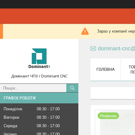
Зараз у компанії не
dominant-cnc@
ТО
ГОЛОВНА
П
Домінант ЧПУ / Dominant CNC
ГРАФІК РОБОТИ
Понеділок
08:30
17:00
Новинка
Вівторок
08:30
17:00
Середа
08:30
17:00
Четвер
08:30
17:00