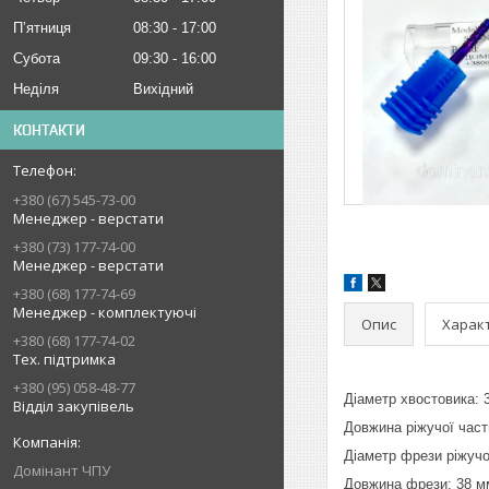
Пʼятниця
08:30
17:00
Субота
09:30
16:00
Неділя
Вихідний
КОНТАКТИ
+380 (67) 545-73-00
Менеджер - верстати
+380 (73) 177-74-00
Менеджер - верстати
+380 (68) 177-74-69
Менеджер - комплектуючі
Опис
Харак
+380 (68) 177-74-02
Тех. підтримка
+380 (95) 058-48-77
Діаметр хвостовика: 
Відділ закупівель
Довжина ріжучої част
Діаметр фрези ріжучо
Домінант ЧПУ
Довжина фрези: 38 м