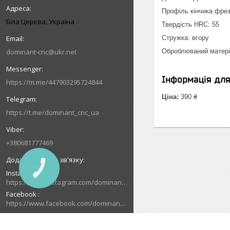
Профіль кінчика фрези
Біла Церква, Україна
Твердість HRC: 55
Стружка: вгору
dominant-cnc@ukr.net
Оброблюваний матеріа
Інформація дл
https://m.me/447903295724844
Ціна:
390 ₴
https://t.me/dominant_cnc_ua
+380681777469
КНОПКА
Instagram
ЗВ'ЯЗКУ
https://www.instagram.com/dominant_cnc
Facebook
https://www.facebook.com/dominantcnc