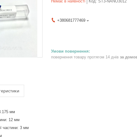
Немає в наявності
Код:
ST3-NANO3012
+380681777469
повернення товару протягом 14 днів
за домо
теристики
3.175 мм
ини: 12 мм
ї частини: 3 мм
м