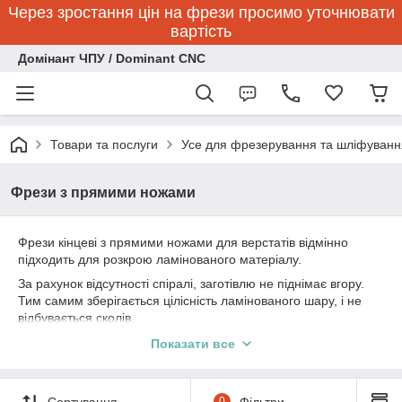
Через зростання цін на фрези просимо уточнювати
вартість
Домінант ЧПУ / Dominant CNC
Товари та послуги
Усе для фрезерування та шліфуванн
Фрези з прямими ножами
Фрези кінцеві з прямими ножами для верстатів відмінно
підходить для розкрою ламінованого матеріалу.
За рахунок відсутності спіралі, заготівлю не піднімає вгору.
Тим самим зберігається цілісність ламінованого шару, і не
відбувається сколів.
Застосовуються для розкрою фанери, ПВХ, МДФ, ДСП.
Показати все
Сортування
0
Фільтри