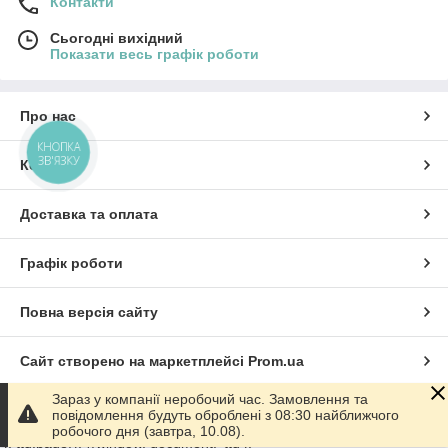
Контакти
Сьогодні вихідний
Показати весь графік роботи
Про нас
КНОПКА
ЗВ'ЯЗКУ
Контакти
Доставка та оплата
Графік роботи
Повна версія сайту
Сайт створено на маркетплейсі
Prom.ua
Зараз у компанії неробочий час. Замовлення та
Політика конфіденційності
повідомлення будуть оброблені з 08:30 найближчого
робочого дня (завтра, 10.08).
'); ttq.page(); }(window, document, 'ttq');