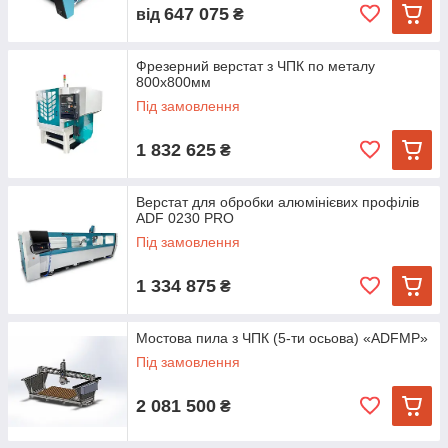
647 075
від
₴
Фрезерний верстат з ЧПК по металу
800x800мм
Під замовлення
1 832 625
₴
Верстат для обробки алюмінієвих профілів
ADF 0230 PRO
Під замовлення
1 334 875
₴
Мостова пила з ЧПК (5-ти осьова) «ADFМP»
Під замовлення
2 081 500
₴