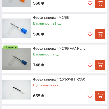
560
₴
Фреза кінцева 4*42*68
В наявності 21 од.
586
₴
Новинка
Фреза кінцева 4*42*65 AAA Nano
В наявності 7 од.
748
₴
Фреза кінцева 4*10*50*4f HRC50
Під замовлення
655
₴