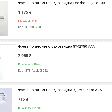
Фреза по алюмінію однозахідна D8*d8*l30(70)*100
1 175 ₴
Під замовлення
309983710
Фреза по алюмінію однозахідна 8*42*80 ААА
2 960 ₴
В наявності 16 од.
ST8-AL1LX8042
Фреза по алюмінію однозахідна 3,175*17*38 ААА
715 ₴
В наявності 44 од.