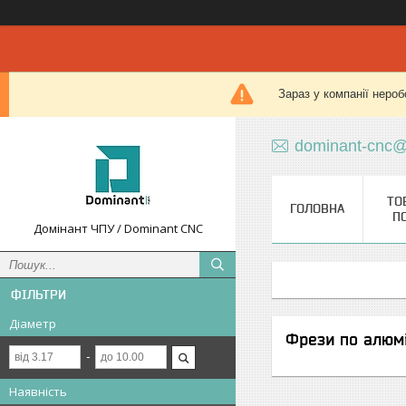
Зараз у компанії нероб
dominant-cnc@
ТО
ГОЛОВНА
П
Домінант ЧПУ / Dominant CNC
ФІЛЬТРИ
Діаметр
Фрези по алюм
Наявність