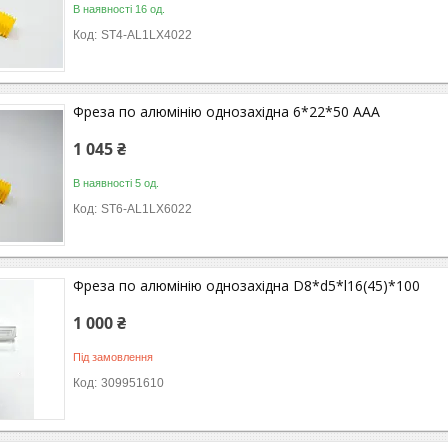
В наявності 16 од.
ST4-AL1LX4022
Фреза по алюмінію однозахідна 6*22*50 ААА
1 045 ₴
В наявності 5 од.
ST6-AL1LX6022
Фреза по алюмінію однозахідна D8*d5*l16(45)*100
1 000 ₴
Під замовлення
309951610