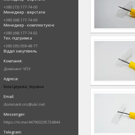
+380 (73) 177-74-00
Менеджер - верстати
+380 (68) 177-74-69
Менеджер - комплектуючі
+380 (68) 177-74-02
Тех. підтримка
+380 (95) 058-48-77
Відділ закупівель
Домінант ЧПУ
Біла Церква, Україна
dominant-cnc@ukr.net
https://m.me/447903295724844