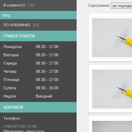
В наявності
15
Вид
ПО АЛЮМІНІЮ
20
ГРАФІК РОБОТИ
Понеділок
08:30
17:00
Вівторок
08:30
17:00
Середа
08:30
17:00
Четвер
08:30
17:00
Пʼятниця
08:30
17:00
Субота
09:30
16:00
Неділя
Вихідний
КОНТАКТИ
+380 (67) 545-73-00
Менеджер - верстати