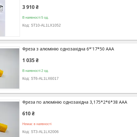
3 910 ₴
В наявності 5 од.
ST10-AL1LX1052
Фреза з алюмінію однозахідна 6*'17*50 ААА
1 035 ₴
В наявності 2 од.
ST6-AL1LX6017
Фреза по алюмінію однозахідна 3,175*2*6*38 ААА
610 ₴
Немає в наявності
ST3-AL1LX2006