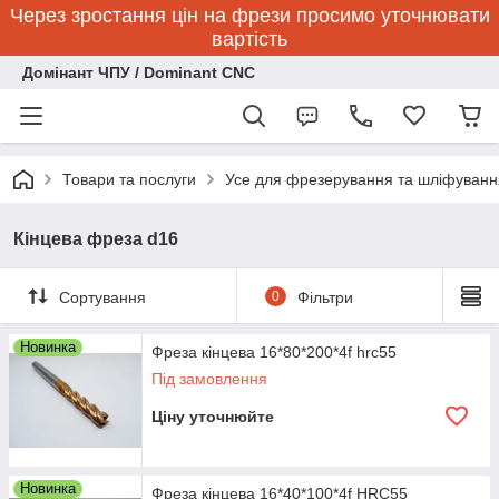
Через зростання цін на фрези просимо уточнювати
вартість
Домінант ЧПУ / Dominant CNC
Товари та послуги
Усе для фрезерування та шліфуванн
Кінцева фреза d16
Сортування
0
Фільтри
Новинка
Фреза кінцева 16*80*200*4f hrc55
Під замовлення
Ціну уточнюйте
Новинка
Фреза кінцева 16*40*100*4f HRC55