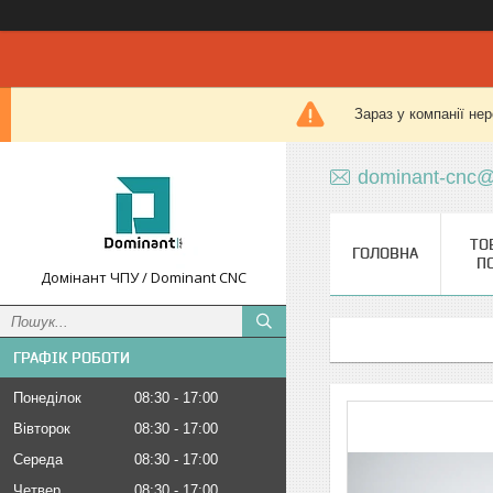
Зараз у компанії не
dominant-cnc@
ТО
ГОЛОВНА
П
Домінант ЧПУ / Dominant CNC
ГРАФІК РОБОТИ
Понеділок
08:30
17:00
Вівторок
08:30
17:00
Середа
08:30
17:00
Четвер
08:30
17:00