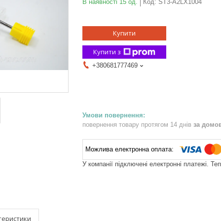
В наявності 15 од.
Код:
ST3-A2LX1004
Купити
Купити з
+380681777469
повернення товару протягом 14 днів
за домо
У компанії підключені електронні платежі. Те
теристики