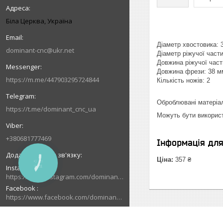
Біла Церква, Україна
Діаметр хвостовика: 
dominant-cnc@ukr.net
Діаметр ріжучої част
Довжина ріжучої част
Довжина фрези: 38 м
https://m.me/447903295724844
Кількість ножів: 2
Оброблювані матеріа
https://t.me/dominant_cnc_ua
Можуть бути використа
+380681777469
Інформація дл
Ціна:
357 ₴
КНОПКА
Instagram
ЗВ'ЯЗКУ
https://www.instagram.com/dominant_cnc
Facebook
https://www.facebook.com/dominantcnc