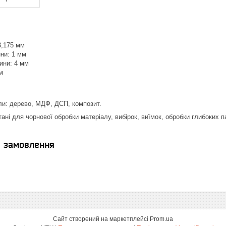
3,175 мм
ини: 1 мм
ини: 4 мм
м
ли: дерево, МДФ, ДСП, композит.
ні для чорнової обробки матеріалу, вибірок, виїмок, обробки глибоких па
я замовлення
Сайт створений на маркетплейсі
Prom.ua