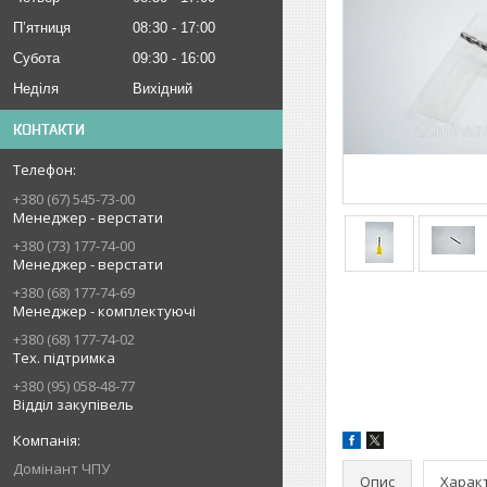
Пʼятниця
08:30
17:00
Субота
09:30
16:00
Неділя
Вихідний
КОНТАКТИ
+380 (67) 545-73-00
Менеджер - верстати
+380 (73) 177-74-00
Менеджер - верстати
+380 (68) 177-74-69
Менеджер - комплектуючі
+380 (68) 177-74-02
Тех. підтримка
+380 (95) 058-48-77
Відділ закупівель
Домінант ЧПУ
Опис
Харак