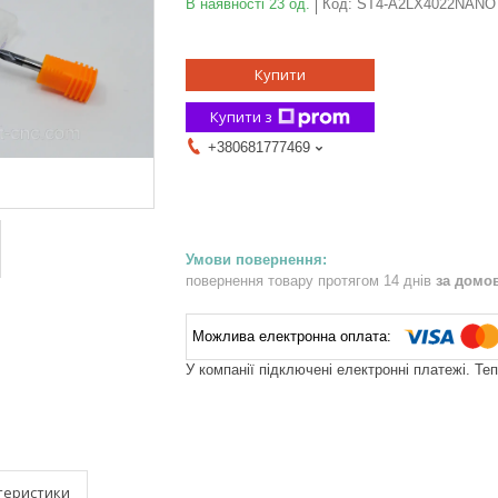
В наявності 23 од.
Код:
ST4-A2LX4022NANO
Купити
Купити з
+380681777469
повернення товару протягом 14 днів
за домо
У компанії підключені електронні платежі. Те
теристики