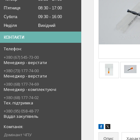
Пʼятниця
08:30
17:00
Субота
09:30
16:00
Неділя
Вихідний
КОНТАКТИ
+380 (67) 545-73-00
Менеджер - верстати
+380 (73) 177-74-00
Менеджер - верстати
+380 (68) 177-74-69
Менеджер - комплектуючі
+380 (68) 177-74-02
Тех. підтримка
+380 (95) 058-48-77
Відділ закупівель
Домінант ЧПУ
Опис
Харак