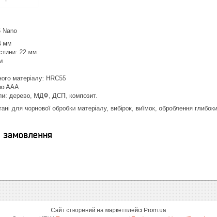
5 Nano
4 мм
стини: 22 мм
м
ного матеріалу: HRC55
no AAA
ли: дерево, МДФ, ДСП, композит.
ані для чорнової обробки матеріалу, вибірок, виїмок, оброблення глибоки
я замовлення
Сайт створений на маркетплейсі
Prom.ua