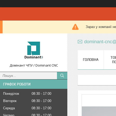
Зараз у компанії н
dominant-cnc@
ТО
ГОЛОВНА
П
Домінант ЧПУ / Dominant CNC
ГРАФІК РОБОТИ
Понеділок
08:30
17:00
Вівторок
08:30
17:00
Середа
08:30
17:00
Четвер
08:30
17:00