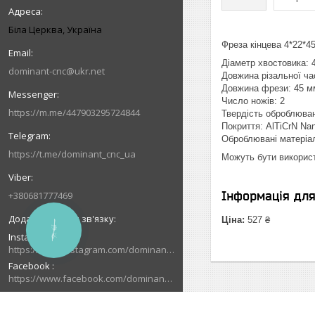
Біла Церква, Україна
Фреза кінцева 4*22*4
Діаметр хвостовика: 
dominant-cnc@ukr.net
Довжина різальної ча
Довжина фрези: 45 м
Число ножів: 2
https://m.me/447903295724844
Твердість оброблюва
Покриття: AlTiCrN Na
Оброблювані матеріа
https://t.me/dominant_cnc_ua
Можуть бути використ
Інформація дл
+380681777469
Ціна:
527 ₴
КНОПКА
Instagram
ЗВ'ЯЗКУ
https://www.instagram.com/dominant_cnc
Facebook
https://www.facebook.com/dominantcnc