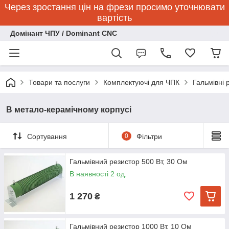
Через зростання цін на фрези просимо уточнювати
вартість
Домінант ЧПУ / Dominant CNC
Товари та послуги
Комплектуючі для ЧПК
Гальмівні 
В метало-керамічному корпусі
Сортування
0
Фільтри
Гальмівний резистор 500 Вт, 30 Ом
В наявності 2 од.
1 270
₴
Гальмівний резистор 1000 Вт, 10 Ом