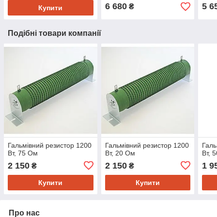
6 680
5 6
₴
Купити
Подібні товари компанії
Гальмівний резистор 1200
Гальмівний резистор 1200
Галь
Вт, 75 Ом
Вт, 20 Ом
Вт, 
2 150
2 150
1 9
₴
₴
Купити
Купити
Про нас