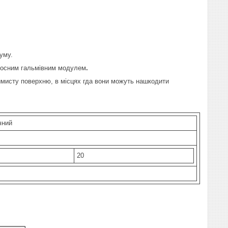
уму.
иносним гальмівним модулем
.
аймисту поверхню, в місцях гда вони можуть нашкодити
чний
20