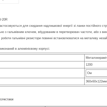
W-20R
застосовуються для скидання надлишкової енергії зі ланки постійного стр
ьно з гальмівним ключем, вбудованим в перетворювач частоти, або з в
есі роботи гальмівні резистори повинні встановлюватися на металеву нез
виконаний в алюмінієвому корпусі.
Металокерамі
1200
Ом
360х60х122мм