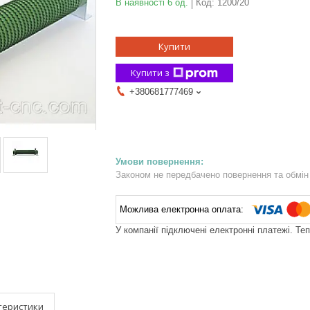
В наявності 6 од.
Код:
1200/20
Купити
Купити з
+380681777469
Законом не передбачено повернення та обмін 
У компанії підключені електронні платежі. Те
теристики