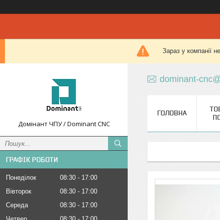
Зараз у компанії н
dominant-cnc@
ТО
ГОЛОВНА
П
Домінант ЧПУ / Dominant CNC
ГРАФІК РОБОТИ
Понеділок
08:30
17:00
Вівторок
08:30
17:00
Середа
08:30
17:00
Четвер
08:30
17:00