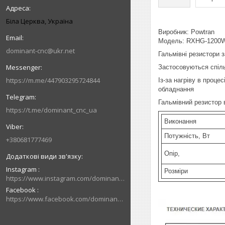
Біла Церква, Україна
Виробник: Powtran
Модель: RXHG-1200
dominant-cnc@ukr.net
Гальмівні резистори 
Застосовуються спіл
https://m.me/447903295724844
Із-за нагріву в проц
обладнання
Гальмівний резистор 
https://t.me/dominant_cnc_ua
Виконання
Потужність, Вт
+380681777469
Опір,
Instagram
Розміри
https://www.instagram.com/dominant_cnc
Facebook
https://www.facebook.com/dominantcnc