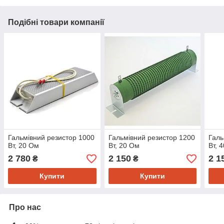
Подібні товари компанії
Гальмівний резистор 1000
Гальмівний резистор 1200
Галь
Вт, 20 Ом
Вт, 20 Ом
Вт, 
2 780
2 150
2 1
₴
₴
Купити
Купити
Про нас