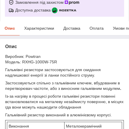
Замовлення під захистом
Доступна доставка
Опис
Характеристики
Доставка
Оплата
Умови п
Опис
Виробник: Powtran
Модель: RXHG-1000W-75R
Гальмівні резистори застосовуються для скидання
надлишкової енергії зі ланки постійного струму.
Застосовуються спільно з гальмівним ключем, вбудованим в
перетворювач частоти, або з виносним гальмівним модулем
.
Із-за нагріву в процесі роботи гальмівні резистори повинні
встановлюватися на металеву незаймисту поверхню, в місцях
гда вони можуть нашкодити обладнання
Гальмівний резистор виконаний в алюмінієвому корпусі.
Виконання
Металокерамічний