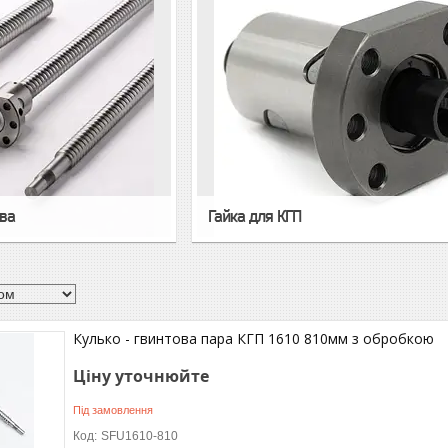
ова
Гайка для КГП
Кулько - гвинтова пара КГП 1610 810мм з обробкою
Ціну уточнюйте
Під замовлення
SFU1610-810