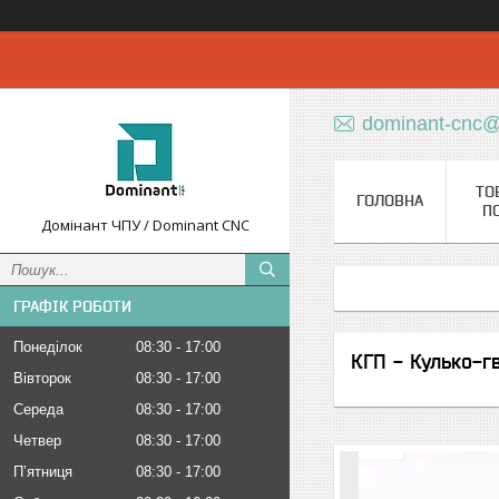
dominant-cnc@
ТО
ГОЛОВНА
П
Домінант ЧПУ / Dominant CNC
ГРАФІК РОБОТИ
Понеділок
08:30
17:00
КГП - Кулько-г
Вівторок
08:30
17:00
Середа
08:30
17:00
Четвер
08:30
17:00
Пʼятниця
08:30
17:00