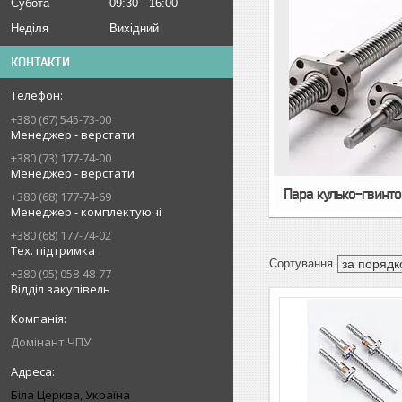
Субота
09:30
16:00
Неділя
Вихідний
КОНТАКТИ
+380 (67) 545-73-00
Менеджер - верстати
+380 (73) 177-74-00
Менеджер - верстати
Пара кулько-гвинт
+380 (68) 177-74-69
Менеджер - комплектуючі
+380 (68) 177-74-02
Тех. підтримка
+380 (95) 058-48-77
Відділ закупівель
Домінант ЧПУ
Біла Церква, Україна