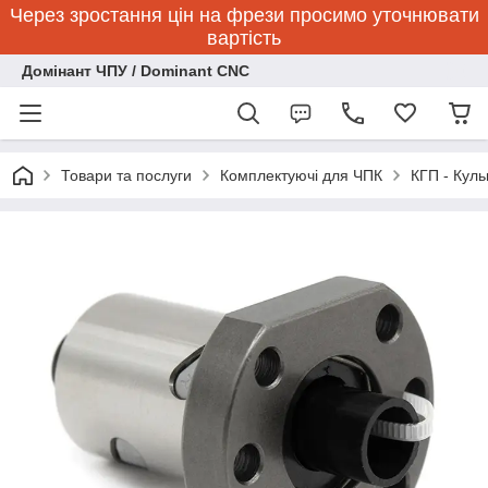
Через зростання цін на фрези просимо уточнювати
вартість
Домінант ЧПУ / Dominant CNC
Товари та послуги
Комплектуючі для ЧПК
КГП - Куль