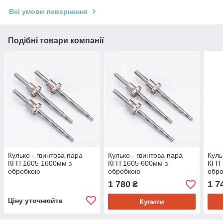
Всі умови повернення
Подібні товари компанії
Кулько - гвинтова пара
Кулько - гвинтова пара
Куль
КГП 1605 1600мм з
КГП 1605 600мм з
КГП 
обробкою
обробкою
обр
1 780
1 7
₴
Ціну уточнюйте
Купити