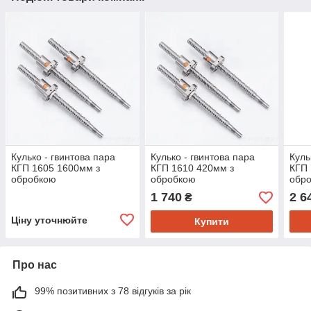
Кулько - гвинтова пара
Кулько - гвинтова пара
Куль
КГП 1605 1600мм з
КГП 1610 420мм з
КГП 
обробкою
обробкою
обр
1 740
2 6
₴
Ціну уточнюйте
Купити
Про нас
99% позитивних з 78 відгуків за рік