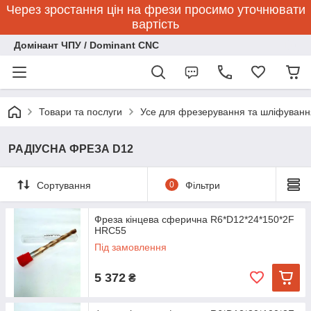
Через зростання цін на фрези просимо уточнювати
вартість
Домінант ЧПУ / Dominant CNC
Товари та послуги
Усе для фрезерування та шліфуванн
РАДІУСНА ФРЕЗА D12
Сортування
0
Фільтри
Фреза кінцева сферична R6*D12*24*150*2F
HRC55
Під замовлення
5 372
₴