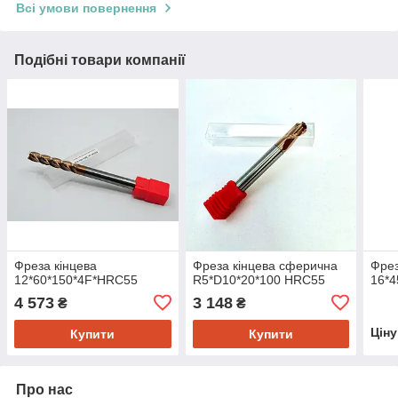
Всі умови повернення
Подібні товари компанії
Фреза кінцева
Фреза кінцева сферична
Фрез
12*60*150*4F*HRC55
R5*D10*20*100 HRC55
16*4
4 573
3 148
₴
₴
Цін
Купити
Купити
Про нас