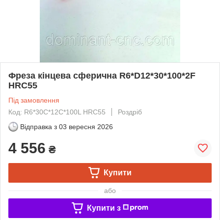
Фреза кінцева сферична R6*D12*30*100*2F
HRC55
Під замовлення
Код: R6*30C*12C*100L HRC55
Роздріб
Відправка з
03 вересня 2026
4 556
₴
Купити
або
Купити з