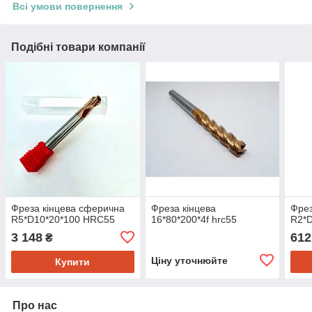
Всі умови повернення
Подібні товари компанії
Фреза кінцева сферична
Фреза кінцева
Фрез
R5*D10*20*100 HRC55
16*80*200*4f hrc55
R2*
3 148
612
₴
Ціну уточнюйте
Купити
Про нас