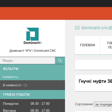
dominant-cnc@
ТО
ГОЛОВНА
П
Домінант ЧПУ / Dominant CNC
ФІЛЬТРИ
Наявність
Гнучкі муфти 30
В наявності
3
ГРАФІК РОБОТИ
Понеділок
08:30
17:00
Вівторок
08:30
17:00