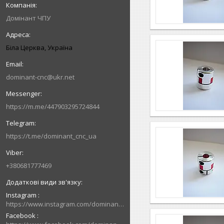
Домінант ЧПУ
Біла Церква, Україна
dominant-cnc@ukr.net
https://m.me/447903295724844
https://t.me/dominant_cnc_ua
+380681777469
Instagram
https://www.instagram.com/dominant_cnc
Facebook