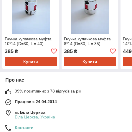
Гнучка кулачкова муфта
Гнучка кулачкова муфта
Гнуч
10*14 (D=30, L = 40)
8*14 (D=30, L = 35)
14*1
385
385
449
₴
₴
Купити
Купити
Про нас
99% позитивних з 78 відгуків за рік
Працює з 24.04.2014
м. Біла Церква
Біла Церква, Україна
Контакти