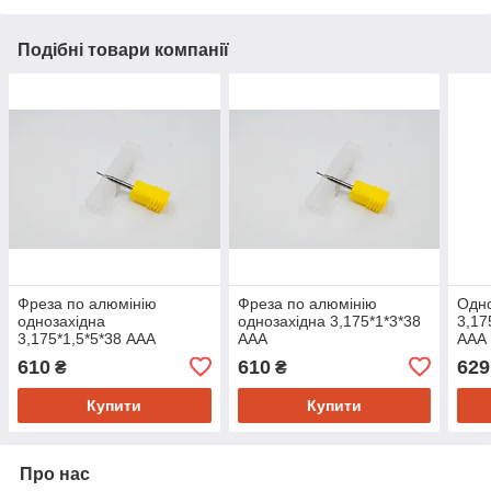
Подібні товари компанії
Фреза по алюмінію
Фреза по алюмінію
Одно
однозахідна
однозахідна 3,175*1*3*38
3,17
3,175*1,5*5*38 ААА
ААА
AAA
610
610
629
₴
₴
Купити
Купити
Про нас