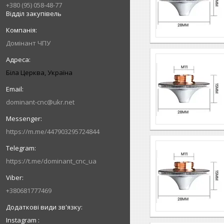
+380 (95) 058-48-77
Відділ закупівель
Домінант ЧПУ
Біла Церква, Україна
dominant-cnc@ukr.net
https://m.me/447903295724844
https://t.me/dominant_cnc_ua
+380681777469
Instagram