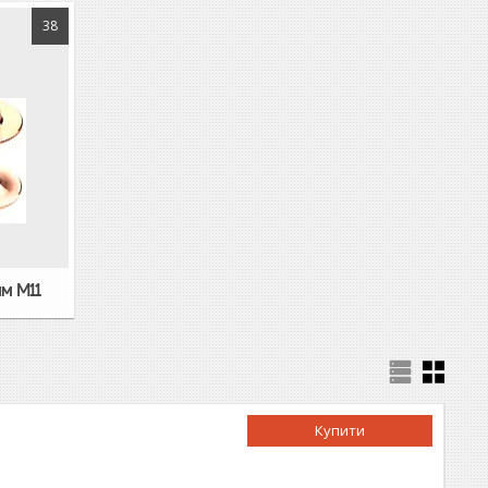
38
мм M11
Купити