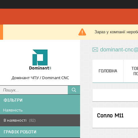
Зараз у компанії нероб
dominant-cnc@
ТО
ГОЛОВНА
П
Домінант ЧПУ / Dominant CNC
ФІЛЬТРИ
Наявність
Сопло М11
В наявності
82
ГРАФІК РОБОТИ