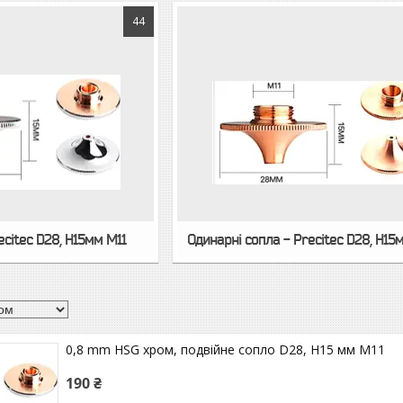
44
ecitec D28, H15мм M11
Одинарні сопла - Precitec D28, H15
0,8 mm HSG хром, подвійне сопло D28, H15 мм M11
190 ₴