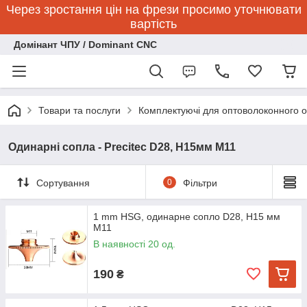
Через зростання цін на фрези просимо уточнювати
вартість
Домінант ЧПУ / Dominant CNC
Товари та послуги
Комплектуючі для оптоволоконного 
Одинарні сопла - Precitec D28, H15мм M11
Сортування
0
Фільтри
1 mm HSG, одинарне сопло D28, H15 мм
M11
В наявності 20 од.
190
₴