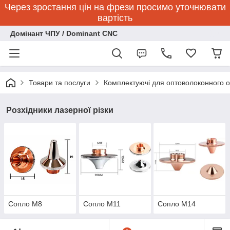
Через зростання цін на фрези просимо уточнювати
вартість
Домінант ЧПУ / Dominant CNC
Товари та послуги
Комплектуючі для оптоволоконного 
Розхідники лазерної різки
Сопло М8
Сопло М11
Сопло М14