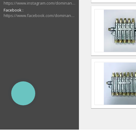
https://www.instagram.com/dominant_cnc
Facebook
https://www.facebook.com/dominantcnc
КНОПКА
ЗВ'ЯЗКУ