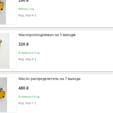
290 ₴
Менше 2 од.
mrp-4-1
Маслорозподілювач на 5 виходів
320 ₴
В наявності 3 од.
mrp-5-1
Масло распределитель на 7 выхода
480 ₴
В наявності 8 од.
mrp-7-1