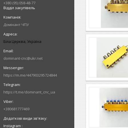
+380 (95) 058-48-77
Відділ закупівель
Домінант ЧПУ
Біла Церква, Україна
dominant-cnc@ukr.net
https://m.me/447903295724844
https://t.me/dominant_cnc_ua
+380681777469
Instagram