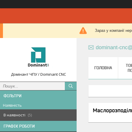
Зараз у компанії не
dominant-cnc@
ТО
ГОЛОВНА
П
Домінант ЧПУ / Dominant CNC
ФІЛЬТРИ
Наявність
Маслорозподіл
В наявності
5
ГРАФІК РОБОТИ