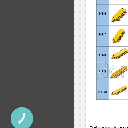
КНОПКА
ЗВ'ЯЗКУ
Інформація дл