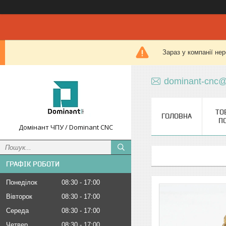
Зараз у компанії не
dominant-cnc@
ТО
ГОЛОВНА
П
Домінант ЧПУ / Dominant CNC
ГРАФІК РОБОТИ
Понеділок
08:30
17:00
Вівторок
08:30
17:00
Середа
08:30
17:00
Четвер
08:30
17:00