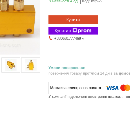
В наявності 4 од.
Код:
mrp-2-1
Купити
Купити з
+380681777469
повернення товару протягом 14 днів
за домо
У компанії підключені електронні платежі. Те