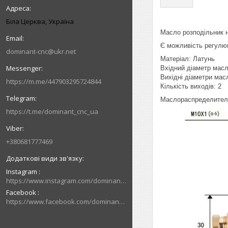
Біла Церква, Україна
Масло розподільник 
Є можливість регулю
dominant-cnc@ukr.net
Матеріал: Латунь
Вхідний діаметр масл
Вихідні діаметри мас
https://m.me/447903295724844
Кількість виходів: 2
Маслораспределители 
https://t.me/dominant_cnc_ua
+380681777469
Instagram
https://www.instagram.com/dominant_cnc
Facebook
https://www.facebook.com/dominantcnc