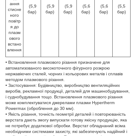
ання
(5,9
(5,9
(5,9
(5,6
(5,6
(5,5
стисне
бар)
бар)
бар)
бар)
бар)
бар)
ного
повітр
я до
плазм
ового
встано
влення
• Встановлення плазмового різання призначене для
автоматизованого високоточного фігурного розкрою
нержавіючих сталей, чорних і кольорових металів і сплавів
методом плазмового різання.
• Застосування: Будівництво, виробництво вентиляційних
виробів, рекламної продукції, деталей для машинобудування,
і суднобудування тощо. Встановлення плазмового різання
може комплектуватися джерелами плазми Hypertherm
Powermax (оброблення до 30 мм).
• Якість різання, точність геометрії деталей і повторюваність
верстата дають змогу випускати готову якісну продукцію, яка
не потребує додаткової обробки. Верстат обладнаний всіма
необхідними системами захисту, які забезпечують надійний і