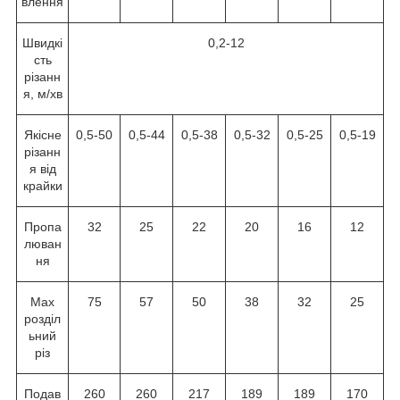
влення
Швидкі
0,2-12
сть
різанн
я, м/хв
Якісне
0,5-50
0,5-44
0,5-38
0,5-32
0,5-25
0,5-19
різанн
я від
крайки
Пропа
32
25
22
20
16
12
люван
ня
Маx
75
57
50
38
32
25
розділ
ьний
різ
Подав
260
260
217
189
189
170