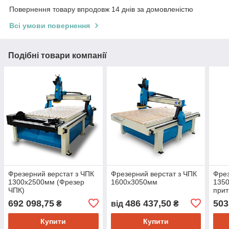
Повернення товару впродовж 14 днів за домовленістю
Всі умови повернення
Подібні товари компанії
Фрезерний верстат з ЧПК
Фрезерний верстат з ЧПК
Фрез
1300х2500мм (Фрезер
1600х3050мм
1350
ЧПК)
прит
692 098,75
486 437,50
503
₴
від
₴
Купити
Купити