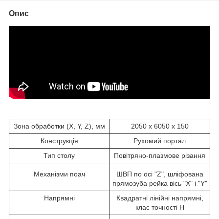
Опис
Зона обработки (X, Y, Z), мм
2050 х 6050 х 150
Конструкція
Рухомий портал
Тип столу
Повітряно-плазмове різання
Механізми поач
ШВП по осі "Z", шліфована
прямозуба рейка вісь "X" і "Y"
Напрямні
Квадратні лінійні напрямні,
клас точності H