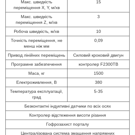
Макс. швидкість
15
переміщення X, Y, м/хв
Макс. швидкість
3
переміщення Z, м/хв
Робоча швидкість, м/хв
10
Точність переміщення, не
0,09
менш ніж мм
Привод лінійних переміщень
Силовий кроковий двигун
Програмне забезпечення
контролер F2300TB
Маса, кг
1500
Електроживлення, В
380
Температура експлуатації,
5-35
град
Безконтактні індуктивні датчики по всіх осях
Контролер відстеження висоти різання
Гофрозахист порталу
Централізована система змащення напрямних