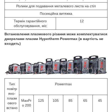
Ролики для подавання металевого листа на стіл
Посекційна витяжка
Термін гарантійного
12
обслуговування, міс
Встановлення плазмового різання може комплектуватися
джерелами плазми Hypertherm Powermax (в вартість не
входить)
Тип
Powermax
повітр
яно-
плазм
MaxPr
125
105
85
65
45
ового
o 200
встано