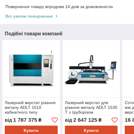
Повернення товару впродовж 14 днів за домовленістю
Всі умови повернення
Подібні товари компанії
Лазерний верстат різання
Лазерний верстат для
Сото
металу ADLT 1610
різання металу ADLT 1530
мм д
кабінетного типу
T з труборізом
верс
1 787 375
2 647 125
16 
від
₴
від
₴
Купити
Купити