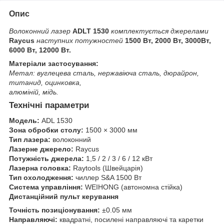
Опис
Волоконний лазер
ADLT 1530
комплектується джерелами
Raycus
наступних потужностей
1500 Вт, 2000 Вт, 3000Вт,
6000 Вт, 12000 Вт.
Матеріали застосування:
Метал: вуглецева сталь, нержавіюча сталь, дюрайрон,
титанид, оцинковка,
алюміній, мідь.
Технічні параметри
Модель:
ADL 1530
Зона обробки столу:
1500 × 3000 мм
Тип лазера:
волоконний
Лазерне джерело:
Raycus
Потужність джерела:
1,5 / 2 / 3 / 6 / 12 кВт
Лазерна головка:
Raytools (Швейцарія)
Тип охолодження:
чиллер S&A 1500 Вт
Система управління:
WEIHONG (автономна стійка)
Дистанційний пульт керування
Точність позиціонування:
±0.05 мм
Направляючі:
квадратні, посилені направляючі та каретки