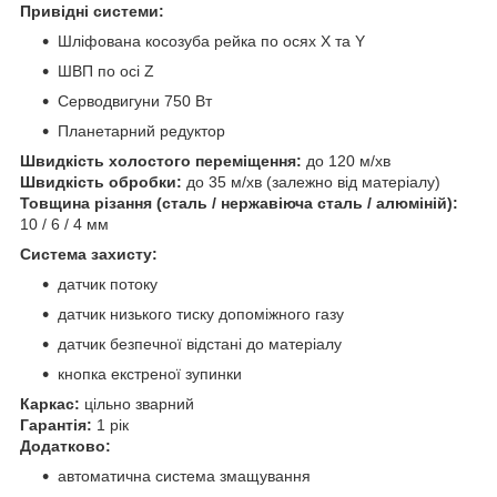
Привідні системи:
Шліфована косозуба рейка по осях X та Y
ШВП по осі Z
Серводвигуни 750 Вт
Планетарний редуктор
Швидкість холостого переміщення:
до 120 м/хв
Швидкість обробки:
до 35 м/хв (залежно від матеріалу)
Товщина різання (сталь / нержавіюча сталь / алюміній):
10 / 6 / 4 мм
Система захисту:
датчик потоку
датчик низького тиску допоміжного газу
датчик безпечної відстані до матеріалу
кнопка екстреної зупинки
Каркас:
цільно зварний
Гарантія:
1 рік
Додатково:
автоматична система змащування