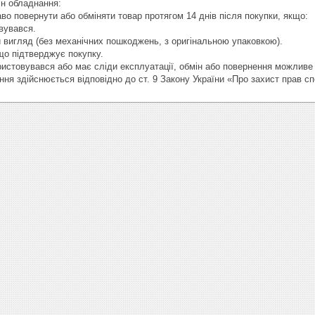
н обладнання:

во повернути або обміняти товар протягом 14 днів після покупки, якщо:

вувався.

 вигляд (без механічних пошкоджень, з оригінальною упаковкою).

що підтверджує покупку.

ристовувався або має сліди експлуатації, обмін або повернення можливе 
ння здійснюється відповідно до ст. 9 Закону України «Про захист прав с