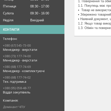
1. Повернення та обмі
1.1. Покупець має пра
Пʼятниця
08:30
17:00
•  Товар не використо
Субота
09:30
16:00
• Збережено товарний
• Наявний документ, 
Неділя
Вихідний
1.2. Якщо товар вико
1.3. Обмін та поверне
КОНТАКТИ
+380 (67) 545-73-00
Менеджер - верстати
+380 (73) 177-74-00
Менеджер - верстати
+380 (68) 177-74-69
Менеджер - комплектуючі
+380 (68) 177-74-02
Тех. підтримка
+380 (95) 058-48-77
Відділ закупівель
Домінант ЧПУ