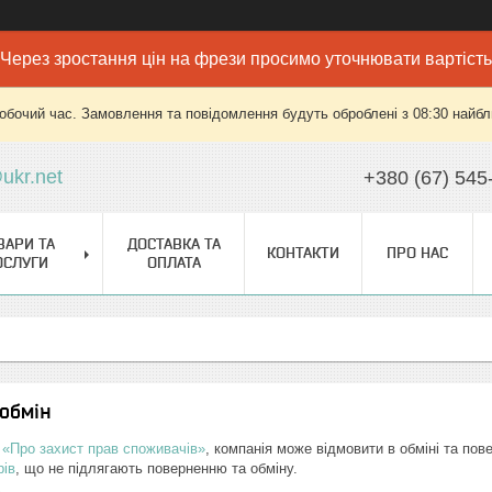
Через зростання цін на фрези просимо уточнювати вартість
робочий час. Замовлення та повідомлення будуть оброблені з 08:30 найбли
ukr.net
+380 (67) 545
ВАРИ ТА
ДОСТАВКА ТА
КОНТАКТИ
ПРО НАС
ОСЛУГИ
ОПЛАТА
обмін
 «Про захист прав споживачів»
, компанія може відмовити в обміні та пов
рів
, що не підлягають поверненню та обміну.