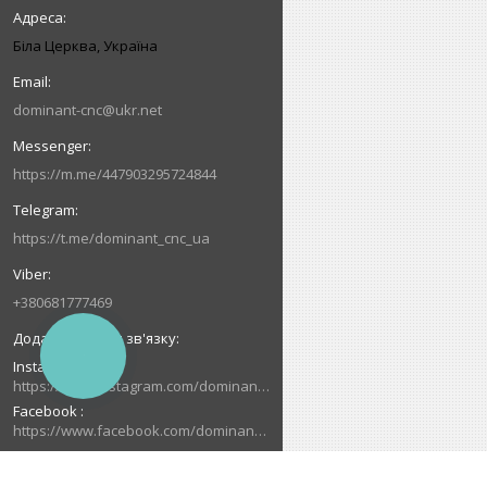
Біла Церква, Україна
dominant-cnc@ukr.net
https://m.me/447903295724844
https://t.me/dominant_cnc_ua
+380681777469
КНОПКА
Instagram
ЗВ'ЯЗКУ
https://www.instagram.com/dominant_cnc
Facebook
https://www.facebook.com/dominantcnc