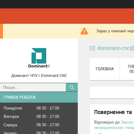
Зараз у компанії не
dominant-cnc@
ТО
ГОЛОВНА
П
Домінант ЧПУ / Dominant CNC
ГРАФІК РОБОТИ
Понеділок
08:30
17:00
Повернення та 
Вівторок
08:30
17:00
Відповідно до
Закону
Середа
08:30
17:00
непродовольчих това
Четвер
08:30
17:00