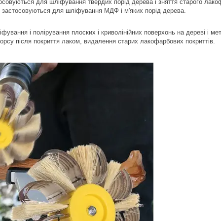
осовуються для шліфування твердих порід дерева і зняття старого лако
0
застосовуються для шліфування МДФ і м'яких порід дерева.
фування і полірування плоских і криволінійних поверхонь на дереві і 
орсу після покриття лаком, видалення старих лакофарбових покриттів.