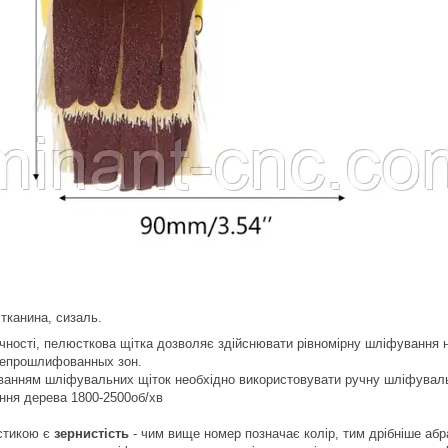
тканина, сизаль.
ності, пелюсткова щітка дозволяє здійснювати рівномірну шліфування не 
 непрошлифованных зон.
уванням шліфувальних щіток необхідно використовувати ручну шліфувал
ння дерева 1800-2500об/хв
стикою є
зернистість
- чим вище номер позначає колір, тим дрібніше абр