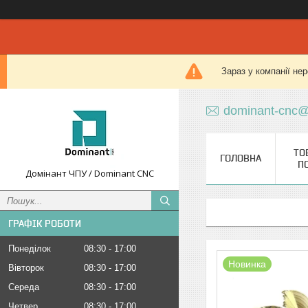
Зараз у компанії не
dominant-cnc@
ТО
ГОЛОВНА
П
Домінант ЧПУ / Dominant CNC
ГРАФІК РОБОТИ
Понеділок
08:30
17:00
Новинка
Вівторок
08:30
17:00
Середа
08:30
17:00
Четвер
08:30
17:00