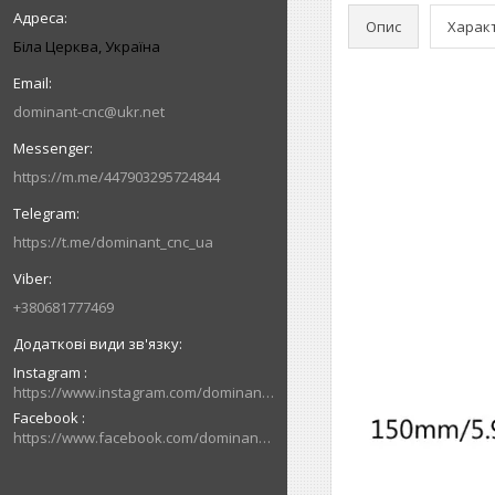
Опис
Харак
Біла Церква, Україна
dominant-cnc@ukr.net
https://m.me/447903295724844
https://t.me/dominant_cnc_ua
+380681777469
Instagram
https://www.instagram.com/dominant_cnc
Facebook
https://www.facebook.com/dominantcnc