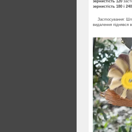
зернистість 120
заст
зернистість 180 і 24
Застосування:
Шлі
видалення піднявся в