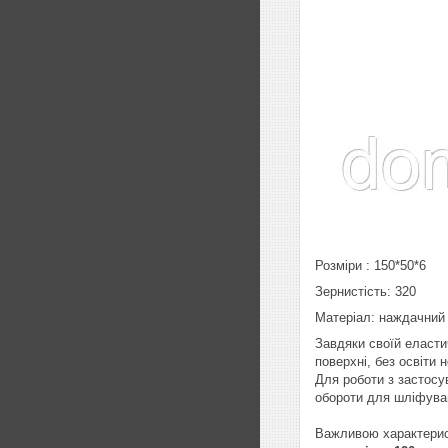
Розміри : 150*50*6
Зернистість: 320
Матеріал: наждачний 
Завдяки своїй еластич
поверхні, без освіти
Для роботи з застос
обороти для шліфува
Важливою характери