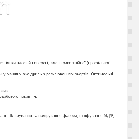
тільки плоскій поверхні, але і криволінійної (профільної)
ьну машину або дриль з регулюванням обертів. Оптимальні
азив:
фарбового покриття;
металі. Шліфування та полірування фанери, шліфування МДФ,