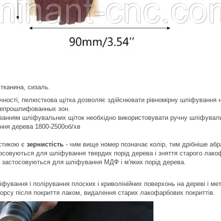
тканина, сизаль.
ності, пелюсткова щітка дозволяє здійснювати рівномірну шліфування не 
 непрошлифованных зон.
уванням шліфувальних щіток необхідно використовувати ручну шліфувал
ння дерева 1800-2500об/хв
стикою є
зернистість
- чим вище номер позначає колір, тим дрібніше абр
осовуються для шліфування твердих порід дерева і зняття старого лако
0
застосовуються для шліфування МДФ і м'яких порід дерева.
фування і полірування плоских і криволінійних поверхонь на дереві і 
орсу після покриття лаком, видалення старих лакофарбових покриттів.