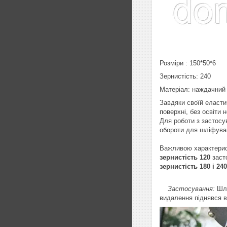
Розміри : 150*50*6
Зернистість: 240
Матеріал: наждачний 
Завдяки своїй еластич
поверхні, без освіти
Для роботи з застос
обороти для шліфува
Важливою характери
зернистість 120
заст
зернистість 180 і 24
Застосування:
Шлі
видалення піднявся в