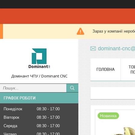
Зараз у компанії нероб
dominant-cnc@
ТО
ГОЛОВНА
П
Домінант ЧПУ / Dominant CNC
ГРАФІК РОБОТИ
Понеділок
08:30
17:00
Новинка
Вівторок
08:30
17:00
Середа
08:30
17:00
Четвер
08:30
17:00