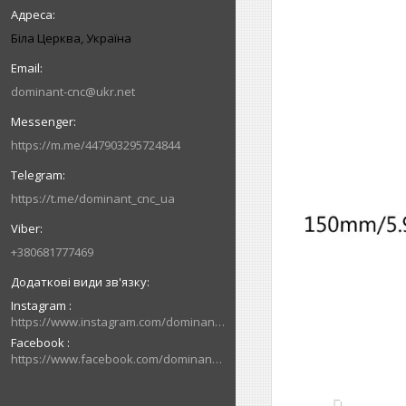
Біла Церква, Україна
dominant-cnc@ukr.net
https://m.me/447903295724844
https://t.me/dominant_cnc_ua
+380681777469
Instagram
https://www.instagram.com/dominant_cnc
Facebook
https://www.facebook.com/dominantcnc