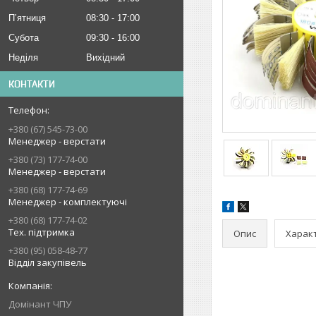
Пʼятниця
08:30
17:00
Субота
09:30
16:00
Неділя
Вихідний
КОНТАКТИ
+380 (67) 545-73-00
Менеджер - верстати
+380 (73) 177-74-00
Менеджер - верстати
+380 (68) 177-74-69
Менеджер - комплектуючі
+380 (68) 177-74-02
Тех. підтримка
Опис
Харак
+380 (95) 058-48-77
Відділ закупівель
Домінант ЧПУ