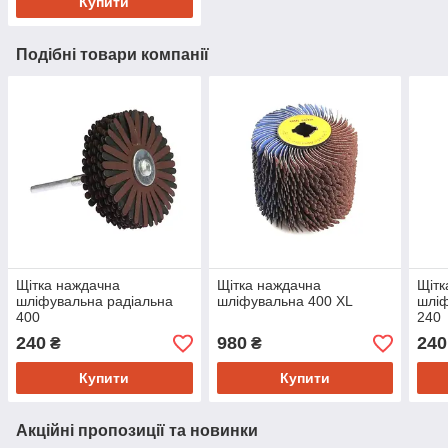
Купити
Подібні товари компанії
Щітка наждачна
Щітка наждачна
Щітк
шліфувальна радіальна
шліфувальна 400 XL
шліф
400
240
240
980
240
₴
₴
Купити
Купити
Акційні пропозиції та новинки