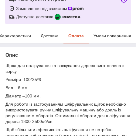
Замовлення під захистом
Доступна доставка
Характеристики
Доставка
Оплата
Умови повернення
Опис
Щітка для полірування та воскування дерева виготовлена ​​з
ворсу.
Розміри: 100*35*6
Вал – 6 мм.
Діаметр –100 мм.
Для роботи із застосуванням шліфувальних щіток необхідно
використовувати ручну шліфувальну машину або дриль із
регулюванням оборотів. Оптимальні обороти для шліфування
дерева 1800-2500об/хв.
Щоб збільшити ефективність шліфування не потрібно
прикладати зайве зусилля (тиск на щітку) - це призводить до