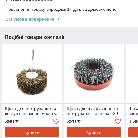
Повернення товару впродовж 14 днів за домовленістю
Всі умови повернення
Подібні товари компанії
Щітка для полірування та
Щітка для шліфування та
Щітк
воскування менш жорстка
полірування торцева 120
воск
390
320
1 3
₴
₴
Купити
Купити