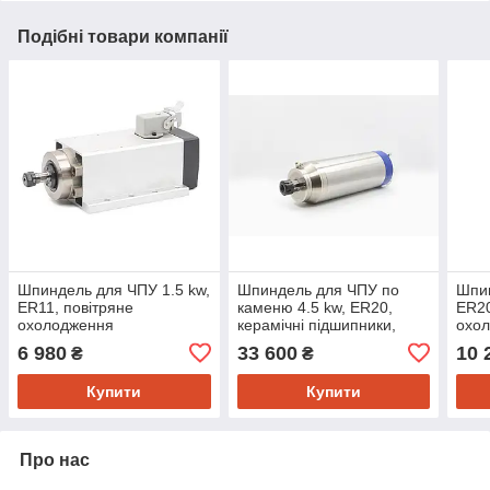
Подібні товари компанії
Шпиндель для ЧПУ 1.5 kw,
Шпиндель для ЧПУ по
Шпин
ER11, повітряне
каменю 4.5 kw, ER20,
ER20
охолодження
керамічні підшипники,
охо
водяне охолодження з
6 980
33 600
10 
₴
₴
піддувом підшипників
Купити
Купити
Про нас