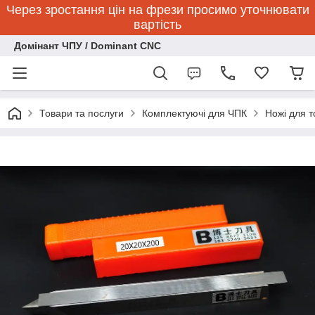
Через зростання цін на фрези просимо уточнювати
вартість
Домінант ЧПУ / Dominant CNC
Товари та послуги
Комплектуючі для ЧПК
Ножі для 