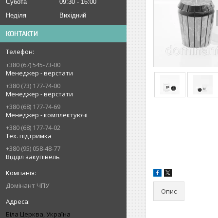
Субота
09:30
16:00
Неділя
Вихідний
КОНТАКТИ
+380 (67) 545-73-00
Менеджер - верстати
+380 (73) 177-74-00
Менеджер - верстати
+380 (68) 177-74-69
Менеджер - комплектуючі
+380 (68) 177-74-02
Тех. підтримка
+380 (95) 058-48-77
Відділ закупівель
Домінант ЧПУ
Опис
Біла Церква, Україна