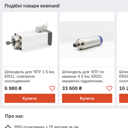
Подібні товари компанії
Шпиндель для ЧПУ 1.5 kw,
Шпиндель для ЧПУ по
Шпин
ER11, повітряне
каменю 4.5 kw, ER20,
ER20
охолодження
керамічні підшипники,
охо
водяне охолодження з
6 980
33 600
10 
₴
₴
піддувом підшипників
Купити
Купити
Про нас
99% позитивних з 78 відгуків за рік