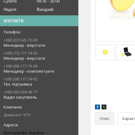
Субота
09:30
16:00
Неділя
Вихідний
КОНТАКТИ
+380 (67) 545-73-00
Менеджер - верстати
+380 (73) 177-74-00
Менеджер - верстати
+380 (68) 177-74-69
Менеджер - комплектуючі
+380 (68) 177-74-02
Тех. підтримка
+380 (95) 058-48-77
Відділ закупівель
Домінант ЧПУ
Опис
Харак
Біла Церква, Україна