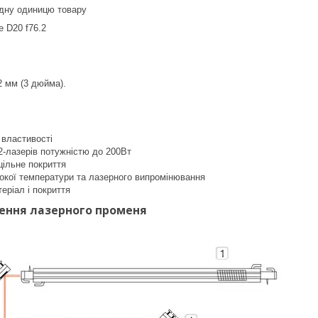
одну одиницю товару
 D20 f76.2
.
2 мм (3 дюйма).
 властивості
2-лазерів потужністю до 200Вт
цільне покриття
сокої температури та лазерного випромінювання
еріал і покриття
ення лазерного променя