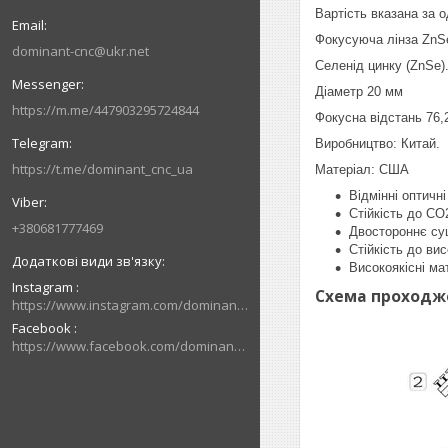
Вартість вказана за 
Фокусуюча лінза ZnSe
dominant-cnc@ukr.net
Селенід цинку (ZnSe)
Діаметр 20 мм
https://m.me/447903295724844
Фокусна відстань 76,
Виробництво: Китай.
https://t.me/dominant_cnc_ua
Матеріал: США
Відмінні оптичні
Стійкість до CO
+380681777469
Двостороннє су
Стійкість до ви
Високоякісні мат
Instagram
Схема проходж
https://www.instagram.com/dominant_cnc
Facebook
https://www.facebook.com/dominantcnc