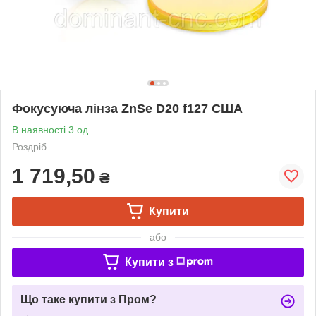
Фокусуюча лінза ZnSe D20 f127 США
В наявності 3 од.
Роздріб
1 719,50
₴
Купити
або
Купити з
Що таке купити з Пром?