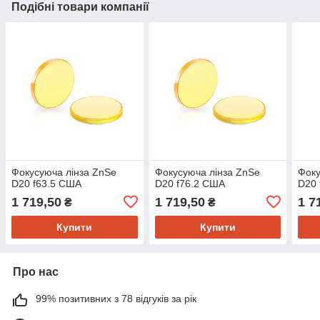
Подібні товари компанії
Фокусуюча лінза ZnSe
Фокусуюча лінза ZnSe
Фоку
D20 f63.5 США
D20 f76.2 США
D20 
1 719,50
1 719,50
1 7
₴
₴
Купити
Купити
Про нас
99% позитивних з 78 відгуків за рік