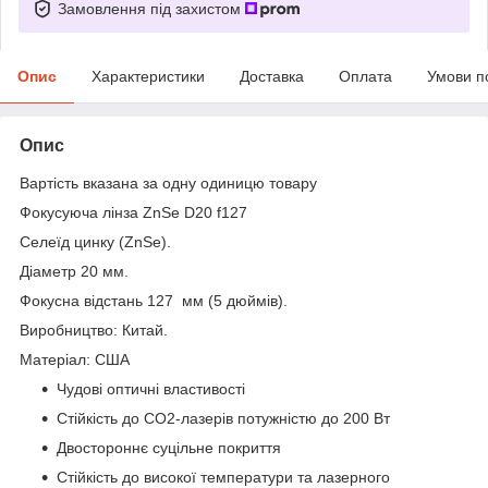
Замовлення під захистом
Опис
Характеристики
Доставка
Оплата
Умови п
Опис
Вартість вказана за одну одиницю товару
Фокусуюча лінза ZnSe D20 f127
Селеїд цинку (ZnSe).
Діаметр 20 мм.
Фокусна відстань 127 мм (5 дюймів).
Виробництво: Китай.
Матеріал: США
Чудові оптичні властивості
Стійкість до CO2-лазерів потужністю до 200 Вт
Двостороннє суцільне покриття
Стійкість до високої температури та лазерного