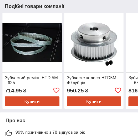
Подібні товари компанії
Зубчастий ремінь HTD 5M
Зубчасте колесо HTD5M
Зубч
- 625
40 зубців
— 6
714,95
950,25
816
₴
₴
Купити
Купити
Про нас
99% позитивних з 78 відгуків за рік