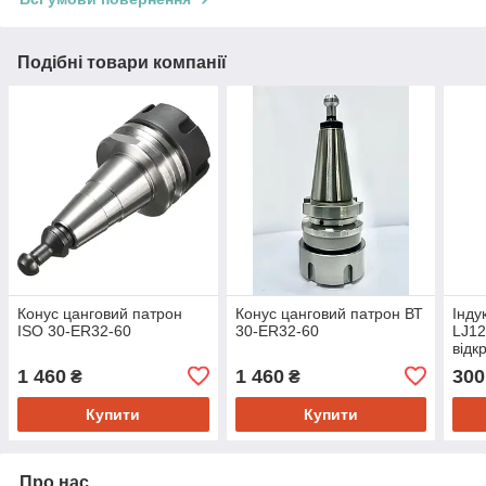
Подібні товари компанії
Конус цанговий патрон
Конус цанговий патрон ВТ
Інду
ISO 30-ER32-60
30-ER32-60
LJ12
відк
1 460
1 460
300
₴
₴
Купити
Купити
Про нас