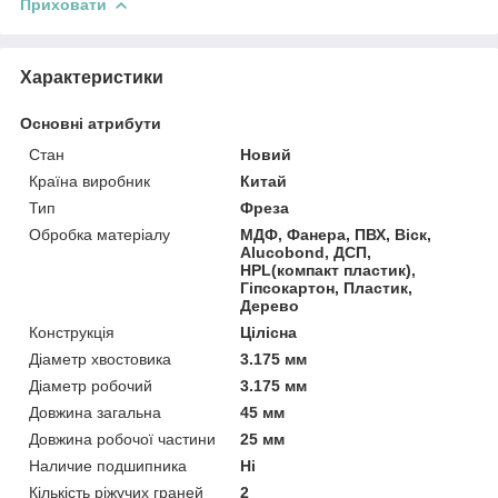
Приховати
Характеристики
Основні атрибути
Стан
Новий
Країна виробник
Китай
Тип
Фреза
Обробка матеріалу
МДФ, Фанера, ПВХ, Віск,
Alucobond, ДСП,
HPL(компакт пластик),
Гіпсокартон, Пластик,
Дерево
Конструкція
Цілісна
Діаметр хвостовика
3.175 мм
Діаметр робочий
3.175 мм
Довжина загальна
45 мм
Довжина робочої частини
25 мм
Наличие подшипника
Ні
Кількість ріжучих граней
2