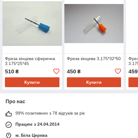
Фреза кінцева сферична
Фреза кінцева 3,175*32*50
Фрез
3.175*25*45
3.17
510
450
459
₴
₴
Купити
Купити
Про нас
99% позитивних з 78 відгуків за рік
Працює з 24.04.2014
м. Біла Церква