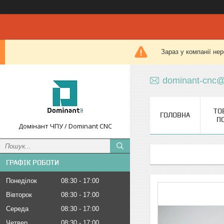
Зараз у компанії не
dominant-cnc@
ТО
ГОЛОВНА
П
Домінант ЧПУ / Dominant CNC
ГРАФІК РОБОТИ
Понеділок
08:30
17:00
Вівторок
08:30
17:00
Середа
08:30
17:00
Четвер
08:30
17:00