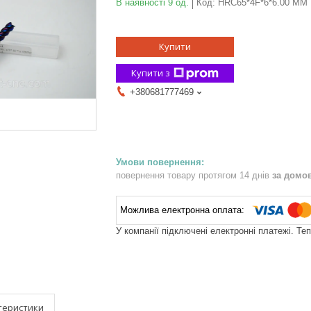
В наявності 9 од.
Код:
HRC65*4F*6*6.00 MM
Купити
Купити з
+380681777469
повернення товару протягом 14 днів
за домо
У компанії підключені електронні платежі. Те
теристики