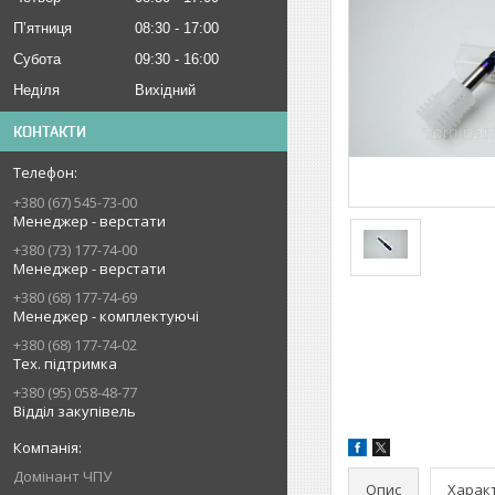
Пʼятниця
08:30
17:00
Субота
09:30
16:00
Неділя
Вихідний
КОНТАКТИ
+380 (67) 545-73-00
Менеджер - верстати
+380 (73) 177-74-00
Менеджер - верстати
+380 (68) 177-74-69
Менеджер - комплектуючі
+380 (68) 177-74-02
Тех. підтримка
+380 (95) 058-48-77
Відділ закупівель
Домінант ЧПУ
Опис
Харак