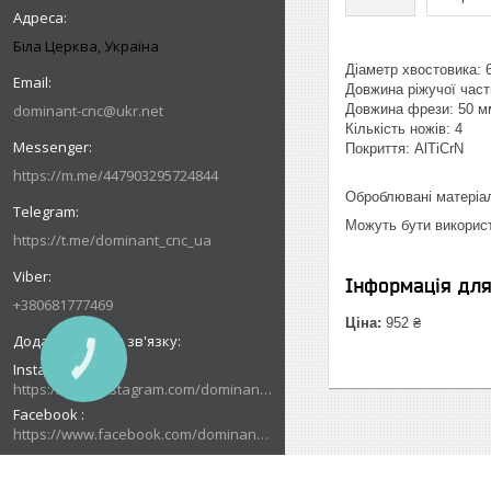
Біла Церква, Україна
Діаметр хвостовика: 
Довжина ріжучої част
dominant-cnc@ukr.net
Довжина фрези: 50 м
Кількість ножів: 4
Покриття: AlTiCrN
https://m.me/447903295724844
Оброблювані матеріа
Можуть бути використа
https://t.me/dominant_cnc_ua
Інформація дл
+380681777469
Ціна:
952 ₴
КНОПКА
Instagram
ЗВ'ЯЗКУ
https://www.instagram.com/dominant_cnc
Facebook
https://www.facebook.com/dominantcnc