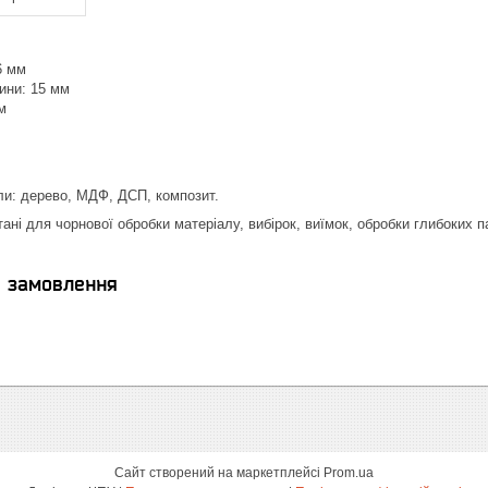
6 мм
ини: 15 мм
м
ли: дерево, МДФ, ДСП, композит.
ні для чорнової обробки матеріалу, вибірок, виїмок, обробки глибоких па
я замовлення
Сайт створений на маркетплейсі
Prom.ua