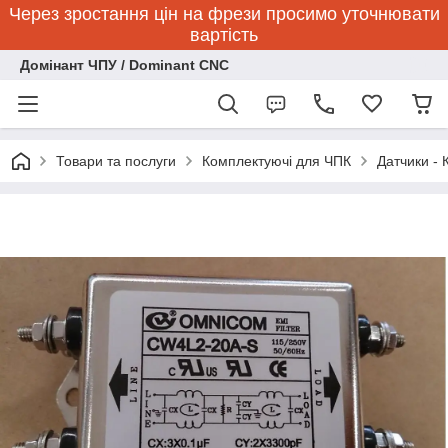
Через зростання цін на фрези просимо уточнювати
вартість
Домінант ЧПУ / Dominant CNC
Товари та послуги
Комплектуючі для ЧПК
Датчики - 