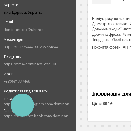
Біла Церква, Україна
Радіус ріжучої части
Діаметр хвостовика: 
dominant-cnc@ukr.net
Довжина ріжучої част
Довжина фрези: 75 м
Твердість оброблюва
https://m.me/447903295724844
Покриття фрези: AlTi
https://t.me/dominant_cnc_ua
+380681777469
Інформація дл
Instagram
https://www.instagram.com/dominant_cnc
Ціна:
697 ₴
КНОПКА
ЗВ'ЯЗКУ
Facebook
https://www.facebook.com/dominantcnc