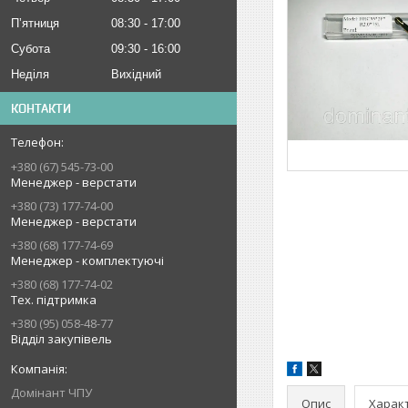
Пʼятниця
08:30
17:00
Субота
09:30
16:00
Неділя
Вихідний
КОНТАКТИ
+380 (67) 545-73-00
Менеджер - верстати
+380 (73) 177-74-00
Менеджер - верстати
+380 (68) 177-74-69
Менеджер - комплектуючі
+380 (68) 177-74-02
Тех. підтримка
+380 (95) 058-48-77
Відділ закупівель
Домінант ЧПУ
Опис
Харак