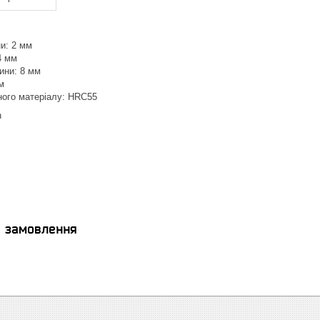
ни: 2 мм
4 мм
ини: 8 мм
м
ного матеріалу: HRC55
n
я замовлення