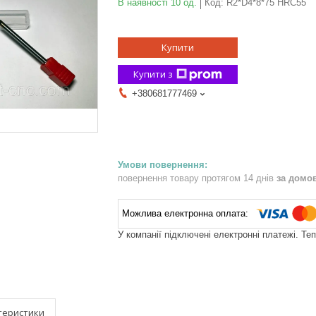
В наявності 10 од.
Код:
R2*D4*8*75 HRC55
Купити
Купити з
+380681777469
повернення товару протягом 14 днів
за домо
У компанії підключені електронні платежі. Те
теристики