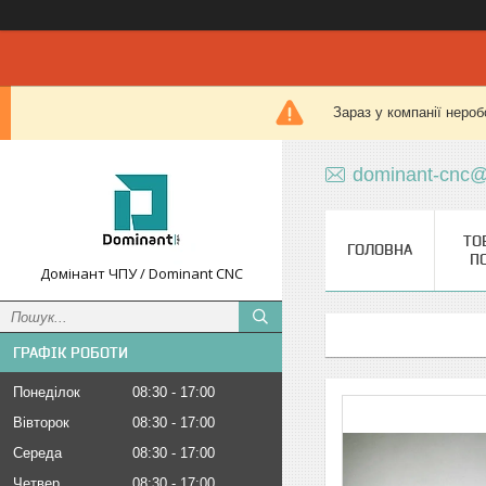
Зараз у компанії нероб
dominant-cnc@
ТО
ГОЛОВНА
П
Домінант ЧПУ / Dominant CNC
ГРАФІК РОБОТИ
Понеділок
08:30
17:00
Вівторок
08:30
17:00
Середа
08:30
17:00
Четвер
08:30
17:00