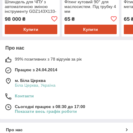
Шпиндель для ЧПУ з
Фітинг кутовий 90° для
Фіти
автоматичною зміною
маслосистем. Під трубку 4
мета
інструменту GDZ143X133-
мм
9 4P 7.5/9 KW H1
98 000
65
65
₴
₴
Купити
Купити
Про нас
99% позитивних з 78 відгуків за рік
Працює з 24.04.2014
м. Біла Церква
Біла Церква, Україна
Контакти
Сьогодні працює з 08:30 до 17:00
Показати весь графік роботи
Про нас